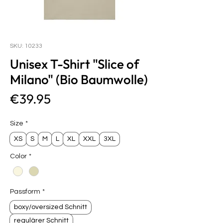
SKU: 10233
Unisex T-Shirt "Slice of
Milano" (Bio Baumwolle)
Price
€39.95
Size
*
XS
S
M
L
XL
XXL
3XL
Color
*
Passform
*
boxy/oversized Schnitt
regulärer Schnitt