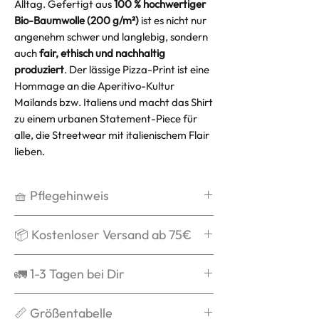
Alltag. Gefertigt aus
100 % hochwertiger
Bio-Baumwolle (200 g/m²)
ist es nicht nur
angenehm schwer und langlebig, sondern
auch
fair, ethisch und nachhaltig
produziert
. Der lässige Pizza-Print ist eine
Hommage an die Aperitivo-Kultur
Mailands bzw. Italiens und macht das Shirt
zu einem urbanen Statement-Piece für
alle, die Streetwear mit italienischem Flair
lieben.
🧺 Pflegehinweis
Waschen bei max. 30°C,
📦 Kostenloser Versand ab 75€
schonend
Kein Weichspüler
Ab 75€ verschicken wir Dein Paket
🚛 1-3 Tagen bei Dir
Kein Trockner
mit DPD kostenlos und schenken
Auf links waschen
Dir die Versandkosten.
Grds. ist die Bestellung nach
📏 Größentabelle