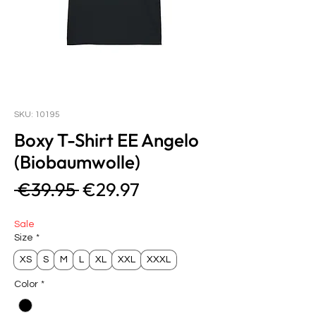
SKU: 10195
Boxy T-Shirt EE Angelo
(Biobaumwolle)
Regular
Sale
 €39.95 
€29.97
Price
Price
Sale
Size
*
XS
S
M
L
XL
XXL
XXXL
Color
*