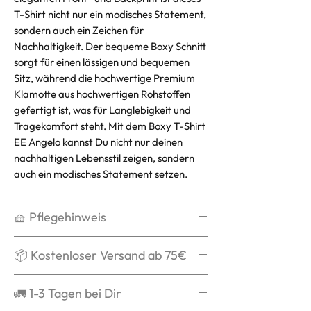
T-Shirt nicht nur ein modisches Statement,
sondern auch ein Zeichen für
Nachhaltigkeit. Der bequeme Boxy Schnitt
sorgt für einen lässigen und bequemen
Sitz, während die hochwertige Premium
Klamotte aus hochwertigen Rohstoffen
gefertigt ist, was für Langlebigkeit und
Tragekomfort steht. Mit dem Boxy T-Shirt
EE Angelo kannst Du nicht nur deinen
nachhaltigen Lebensstil zeigen, sondern
auch ein modisches Statement setzen.
🧺 Pflegehinweis
Waschen bei max. 30°C,
📦 Kostenloser Versand ab 75€
schonend
Kein Weichspüler
Ab 75€ verschicken wir Dein Paket
🚛 1-3 Tagen bei Dir
Kein Trockner
mit DPD kostenlos und schenken