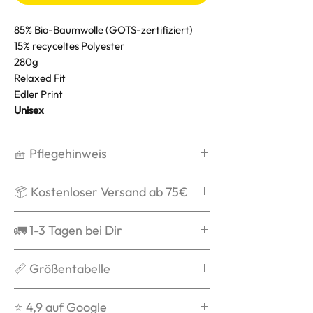
85% Bio-Baumwolle (GOTS-zertifiziert)
15% recyceltes Polyester
280g
Relaxed Fit
Edler Print
Unisex
🧺 Pflegehinweis
Waschen bei max. 30°C,
📦 Kostenloser Versand ab 75€
schonend
Kein Weichspüler
Ab 75€ verschicken wir Dein Paket
🚛 1-3 Tagen bei Dir
Kein Trockner
kostenlos und schenken Dir die
Auf links waschen
Versandkosten.
Grds. ist die Bestellung nach
📏 Größentabelle
Nicht über das Logo bügeln
Versandbestätigung in 1-3 Tagen
bei Dir.
Du weißt nicht welche Größe zu
⭐️ 4,9 auf Google