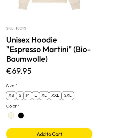
SKU: 10243
Unisex Hoodie
"Espresso Martini" (Bio-
Baumwolle)
Price
€69.95
Size
*
XS
S
M
L
XL
XXL
3XL
Color
*
Add to Cart