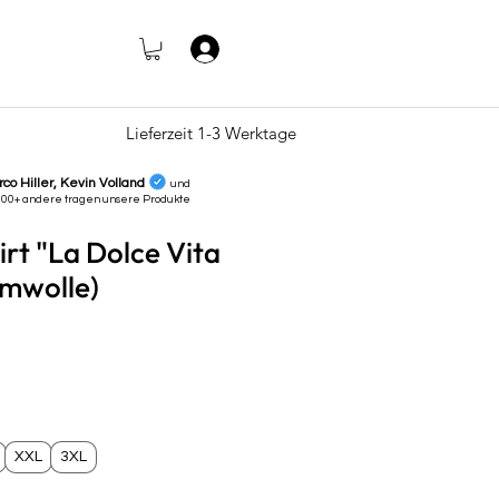
Log In
Lieferzeit 1-3 Werktage
rco Hiller, Kevin Volland
und
000+ andere tragen unsere
Produkte
irt "La Dolce Vita
umwolle)
e
XXL
3XL