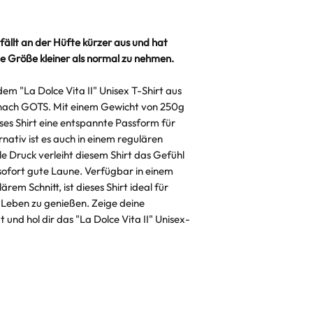
Versandkosten.
Dann checke un
einen 100% fit. N
 fällt an der Hüfte kürzer aus und hat
"Hin-und-Her" V
e Größe kleiner als normal zu nehmen.
em "La Dolce Vita II" Unisex T-Shirt aus
t nach GOTS. Mit einem Gewicht von 250g
ses Shirt eine entspannte Passform für
rnativ ist es auch in einem regulären
dle Druck verleiht diesem Shirt das Gefühl
 sofort gute Laune. Verfügbar in einem
rem Schnitt, ist dieses Shirt ideal für
Leben zu genießen. Zeige deine
 und hol dir das "La Dolce Vita II" Unisex-