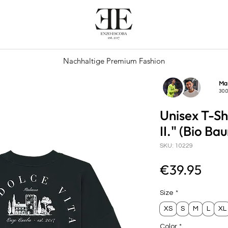
Nachhaltige Premium Fashion
Ma
30.
Unisex T-Sh
II." (Bio Ba
SKU: 10229
Pric
€39.95
Size
*
XS
S
M
L
XL
Color
*