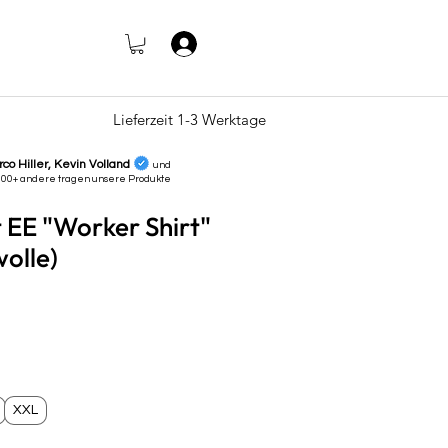
Log In
Lieferzeit 1-3 Werktage
rco Hiller, Kevin Volland
und
000+ andere tragen unsere
Produkte
t EE "Worker Shirt"
olle)
e
XXL