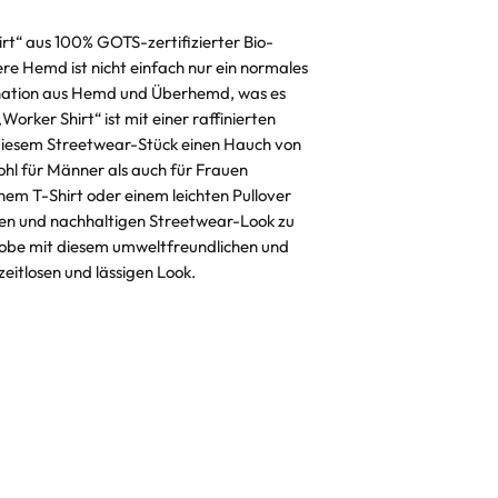
"Hin-und-Her" V
irt“ aus 100% GOTS-zertifizierter Bio-
re Hemd ist nicht einfach nur ein normales
ination aus Hemd und Überhemd, was es
„Worker Shirt“ ist mit einer raffinierten
e diesem Streetwear-Stück einen Hauch von
wohl für Männer als auch für Frauen
nem T-Shirt oder einem leichten Pullover
len und nachhaltigen Streetwear-Look zu
obe mit diesem umweltfreundlichen und
 zeitlosen und lässigen Look.