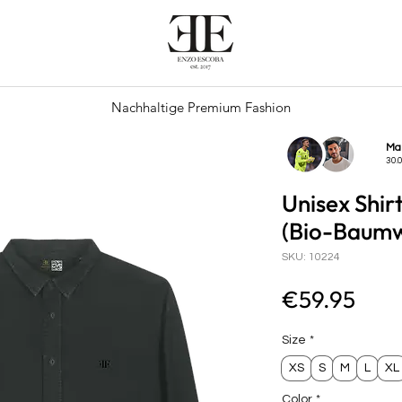
Nachhaltige Premium Fashion
Ma
30.
Unisex Shir
(Bio-Baumw
SKU: 10224
Pric
€59.95
Size
*
XS
S
M
L
XL
Color
*