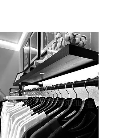
Komfort designt. Zum Beispiel bietet der
Hoodie „Espresso Martini“ einen
besonders weichen Griff und extra
Bequemlichkeit.