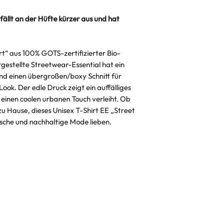
"Hin-und-Her" V
 fällt an der Hüfte kürzer aus und hat
rt“ aus 100% GOTS-zertifizierter Bio-
gestellte Streetwear-Essential hat ein
d einen übergroßen/boxy Schnitt für
ook. Der edle Druck zeigt ein auffälliges
 einen coolen urbanen Touch verleiht. Ob
zu Hause, dieses Unisex T-Shirt EE „Street
ienische und nachhaltige Mode lieben.