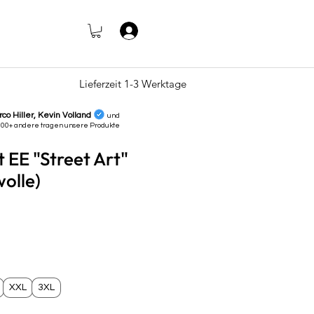
Log In
Lieferzeit 1-3 Werktage
rco Hiller, Kevin Volland
und
000+ andere tragen unsere
Produkte
t EE "Street Art"
olle)
e
XXL
3XL