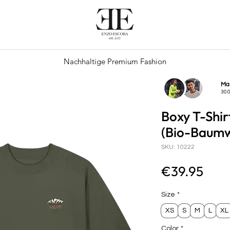
Nachhaltige Premium Fashion
Ma
30.
Boxy T-Shir
(Bio-Baumw
SKU: 10222
Pric
€39.95
Size
*
XS
S
M
L
XL
Color
*