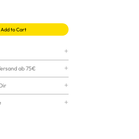
Add to Cart
max. 30°C, schonend
Versand ab 75€
ler
ken wir Dein Paket
Dir
chen
henken Dir die
s Logo bügeln
tellung nach
e
ng in 1-3 Tagen bei Dir.
elche Größe zu Dir passt?
sere
Größentabelle
für
ichts ist schlimmer, als eine