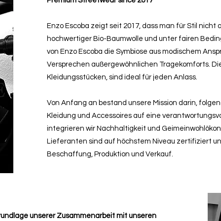
Premium Streetwear since 2017
Enzo Escoba zeigt seit 2017, dass man für Stil nicht
hochwertiger Bio-Baumwolle und unter fairen Bedingu
von Enzo Escoba die Symbiose aus modischem Ansp
Versprechen außergewöhnlichen Tragekomforts. D
Kleidungsstücken, sind ideal für jeden Anlass.
Von Anfang an bestand unsere Mission darin, folge
Kleidung und Accessoires auf eine verantwortungsvo
integrieren wir Nachhaltigkeit und Geimeinwohlöko
Lieferanten sind auf höchstem Niveau zertifiziert u
Beschaffung, Produktion und Verkauf.
 Grundlage unserer Zusammenarbeit mit unseren