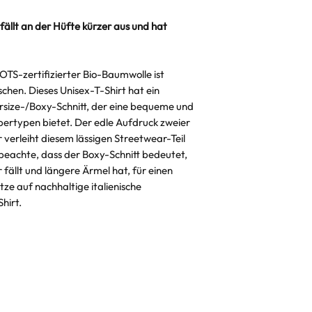
"Hin-und-Her" V
 fällt an der Hüfte kürzer aus und hat
OTS-zertifizierter Bio-Baumwolle ist
hen. Dieses Unisex-T-Shirt hat ein
rsize-/Boxy-Schnitt, der eine bequeme und
pertypen bietet. Der edle Aufdruck zweier
verleiht diesem lässigen Streetwear-Teil
 beachte, dass der Boxy-Schnitt bedeutet,
 fällt und längere Ärmel hat, für einen
ze auf nachhaltige italienische
hirt.