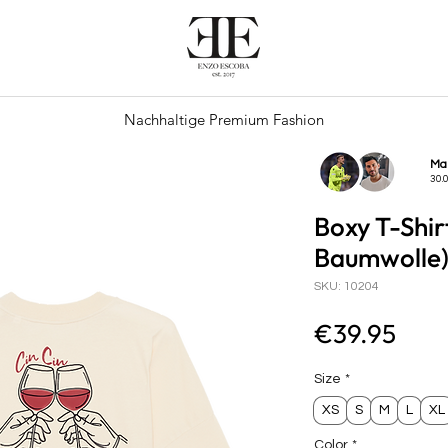
Nachhaltige Premium Fashion
Ma
30.
Boxy T-Shir
Baumwolle
SKU: 10204
Pric
€39.95
Size
*
XS
S
M
L
XL
Color
*