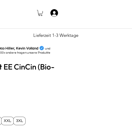
Log In
Lieferzeit 1-3 Werktage
rco Hiller, Kevin Volland
und
000+ andere tragen unsere
Produkte
t EE CinCin (Bio-
)
e
XXL
3XL