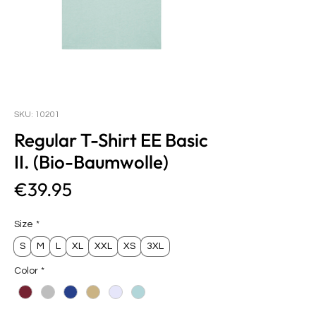
SKU: 10201
Regular T-Shirt EE Basic
II. (Bio-Baumwolle)
Price
€39.95
Size
*
S
M
L
XL
XXL
XS
3XL
Color
*