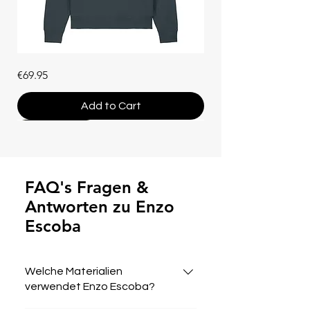
Unisex
Price
€69.95
Hoodie
"Che
Vuoi"
(Bio-
Add to Cart
Baumwolle)
Bestseller
Bestseller
Bestseller
Bestseller
Bestseller
Mystery Box
Bestseller
Neue Farben
Bestseller
Bestseller
Neue Farben
Bestseller
Neue Farben
FAQ's Fragen &
Antworten zu Enzo
Escoba
Welche Materialien
verwendet Enzo Escoba?