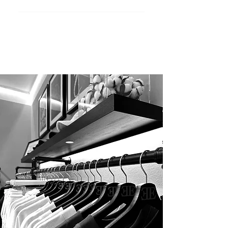
Ja, unsere Produkte sind für maximalen
Komfort designt. Zum Beispiel bietet der
Hoodie „Espresso Martini“ einen
besonders weichen Griff und extra
Bequemlichkeit.