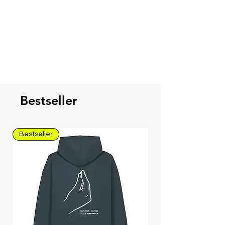
daraus folgende "Hin-und-Her"
Versand.
Bestseller
Bestseller