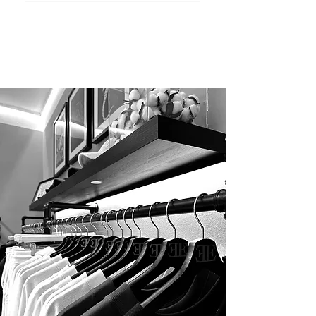
Ja, unsere Produkte sind für maximalen
Komfort designt. Zum Beispiel bietet der
Hoodie „Espresso Martini“ einen
besonders weichen Griff und extra
Bequemlichkeit.