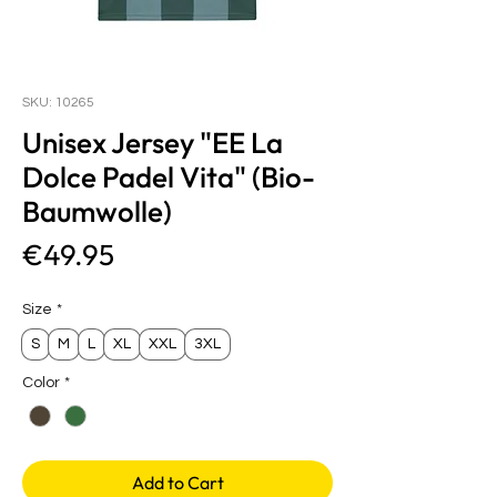
SKU: 10265
Unisex Jersey "EE La
Dolce Padel Vita" (Bio-
Baumwolle)
Price
€49.95
Size
*
S
M
L
XL
XXL
3XL
Color
*
Add to Cart