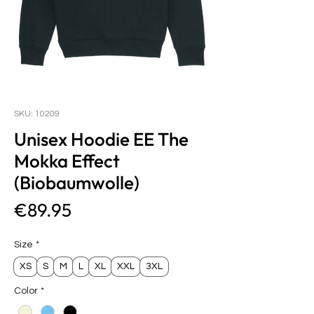
SKU: 10209
Unisex Hoodie EE The
Mokka Effect
(Biobaumwolle)
Price
€89.95
Size
*
XS
S
M
L
XL
XXL
3XL
Color
*