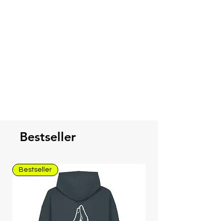
Größentabelle
für einen 100% fit.
Nichts ist schlimmer, als eine "Hin-
und-Her" Versand.
Bestseller
Bestseller