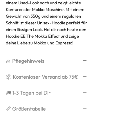
einem Used-Look nach und zeigt leichte
Konturen der Mokka Maschine. Mit einem
Gewicht von 350g und einem regulären
Schnitt ist dieser Unisex-Hoodie perfekt für
einen lässigen Look. Hol dir noch heute den
Hoodie EE The Mokka Effect und zeige
deine Liebe zu Mokka und Espresso!
🧺 Pflegehinweis
Waschen bei max. 30°C,
📦 Kostenloser Versand ab 75€
schonend
Kein Weichspüler
Ab 75€ verschicken wir Dein Paket
🚛 1-3 Tagen bei Dir
Kein Trockner
kostenlos und schenken Dir die
Auf links waschen
Versandkosten.
Grds. ist die Bestellung nach
📏 Größentabelle
Nicht über das Logo bügeln
Versandbestätigung in 1-3 Tagen
bei Dir.
Du weißt nicht welche Größe zu
Dir passt? Dann checke unsere