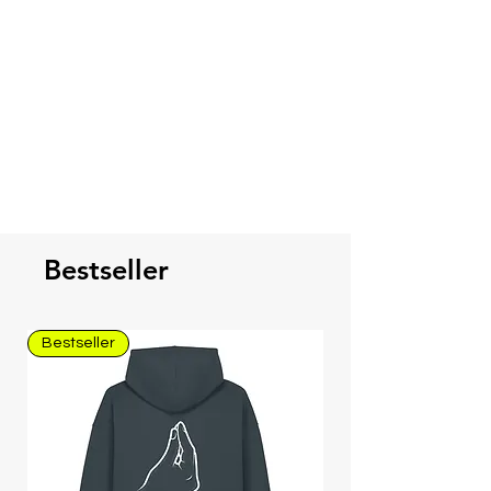
100% fit. Nichts ist schlimmer, als
eine "Hin-und-Her" Versand.
Bestseller
Bestseller