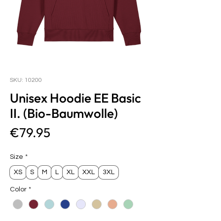
SKU: 10200
Unisex Hoodie EE Basic
II. (Bio-Baumwolle)
Price
€79.95
Size
*
XS
S
M
L
XL
XXL
3XL
Color
*