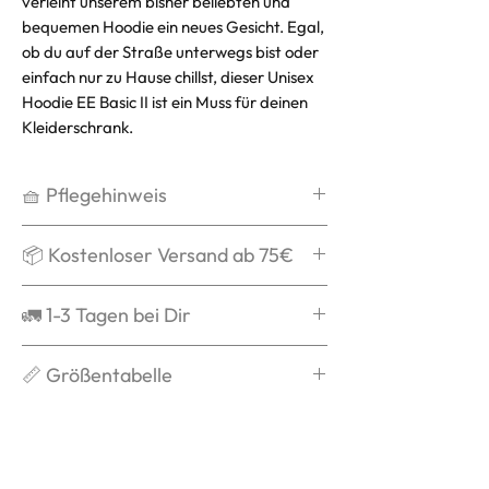
verleiht unserem bisher beliebten und
bequemen Hoodie ein neues Gesicht. Egal,
ob du auf der Straße unterwegs bist oder
einfach nur zu Hause chillst, dieser Unisex
Hoodie EE Basic II ist ein Muss für deinen
Kleiderschrank.
🧺 Pflegehinweis
Waschen bei max. 30°C,
📦 Kostenloser Versand ab 75€
schonend
Kein Weichspüler
Ab 75€ verschicken wir Dein Paket
🚛 1-3 Tagen bei Dir
Kein Trockner
kostenlos und schenken Dir die
Auf links waschen
Versandkosten.
Grds. ist die Bestellung nach
📏 Größentabelle
Nicht über das Logo bügeln
Versandbestätigung in 1-3 Tagen
bei Dir.
Du
weißt nicht welche Größe zu
Dir passt? Dann checke
unsere
Größentabelle
für einen