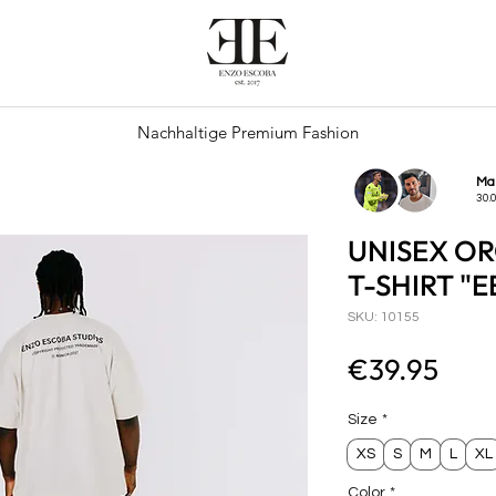
Nachhaltige Premium Fashion
Ma
30.
UNISEX O
T-SHIRT "E
SKU: 10155
Pric
€39.95
Size
*
XS
S
M
L
XL
Color
*