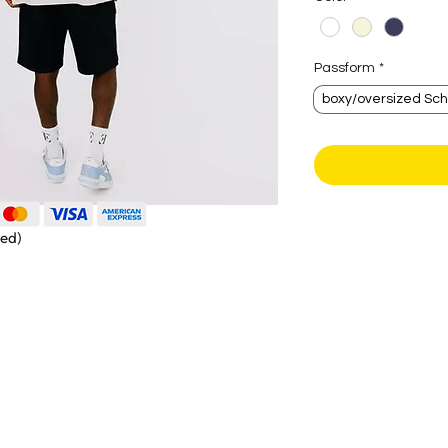
Passform
*
boxy/oversized Sch
ied)