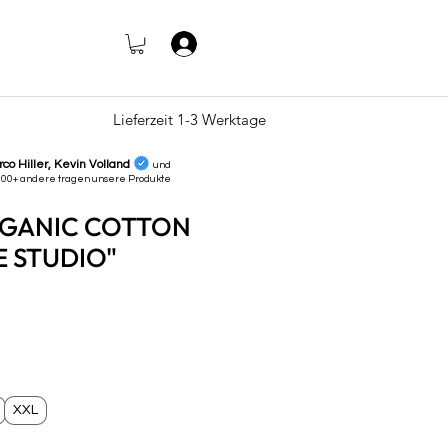
Log In
Lieferzeit 1-3 Werktage
rco Hiller, Kevin Volland
und
000+ andere tragen unsere
Produkte
RGANIC COTTON
E STUDIO"
e
XXL