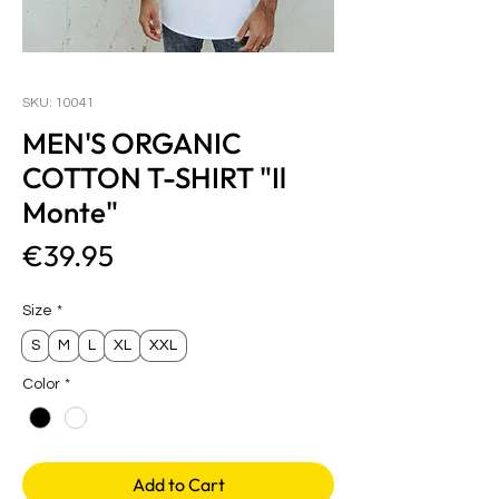
SKU: 10041
MEN'S ORGANIC
COTTON T-SHIRT "Il
Monte"
Price
€39.95
Size
*
S
M
L
XL
XXL
Color
*
Add to Cart