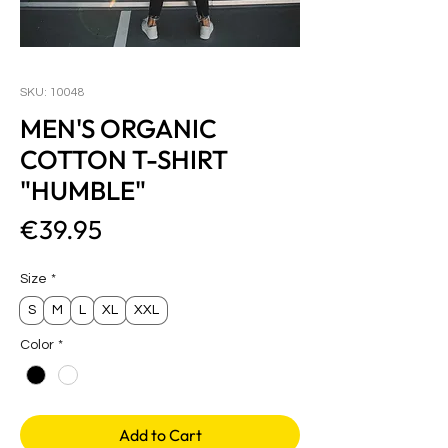
SKU: 10048
MEN'S ORGANIC
COTTON T-SHIRT
"HUMBLE"
Price
€39.95
Size
*
S
M
L
XL
XXL
Color
*
Add to Cart