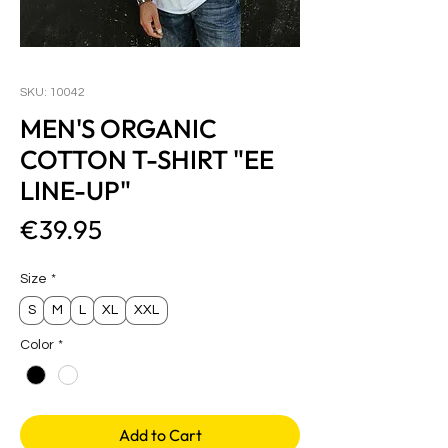
SKU: 10042
MEN'S ORGANIC
COTTON T-SHIRT "EE
LINE-UP"
Price
€39.95
Size
*
S
M
L
XL
XXL
Color
*
Add to Cart