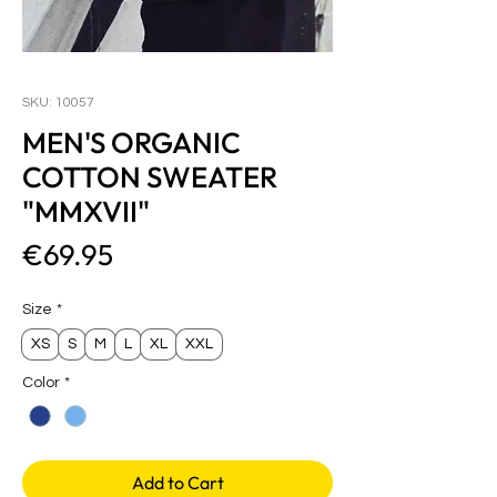
SKU: 10057
MEN'S ORGANIC
COTTON SWEATER
"MMXVII"
Price
€69.95
Size
*
XS
S
M
L
XL
XXL
Color
*
Add to Cart