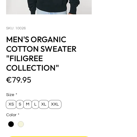
SKU: 10026
MEN'S ORGANIC
COTTON SWEATER
"FILIGREE
COLLECTION"
Price
€79.95
Size
*
XS
S
M
L
XL
XXL
Color
*