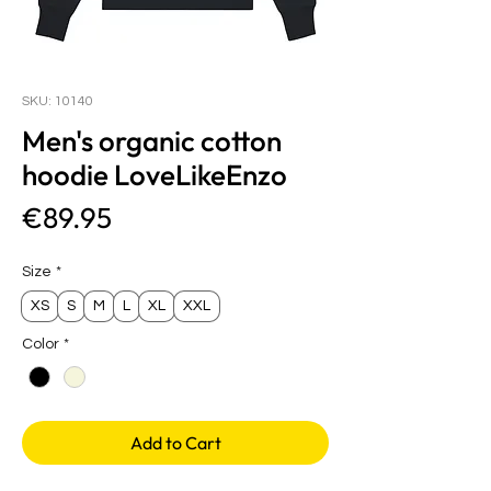
SKU: 10140
Men's organic cotton
hoodie LoveLikeEnzo
Price
€89.95
Size
*
XS
S
M
L
XL
XXL
Color
*
Add to Cart