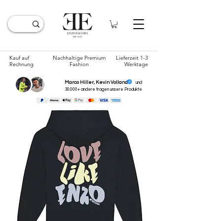
Kauf auf
Nachhaltige Premium
Lieferzeit 1-3
Rechnung
Fashion
Werktage
Marco Hiller, Kevin Volland
und
30.000+ andere tragen unsere
Produkte