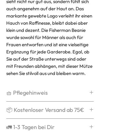
sieht nicht nur gut aus, sondern fühlt sich
auch angenehm auf der Haut an. Das
markante gewebte Logo verleiht ihr einen
Hauch von Raffinesse, bleibt dabei aber
klein und dezent. Die Fisherman Beanie
wurde sowohl für Männer als auch für
Frauen entworfen und ist eine vielseitige
Ergänzung für jede Garderobe. Egal, ob
Sie auf der Straße unterwegs sind oder
mit Freunden abhängen, mit dieser Mütze
sehen Sie stilvoll aus und bleiben warm.
🧺 Pflegehinweis
Handwäsche
📦 Kostenloser Versand ab 75€
Kein Weichspüler
Kein Trockner
Ab 75€ verschicken wir Dein Paket
🚛 1-3 Tagen bei Dir
Nicht bügeln
kostenlos und schenken Dir die
Versandkosten.
Grds. ist die Bestellung nach