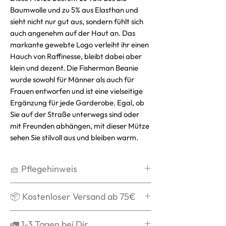
Baumwolle und zu 5% aus Elasthan und
sieht nicht nur gut aus, sondern fühlt sich
auch angenehm auf der Haut an. Das
markante gewebte Logo verleiht ihr einen
Hauch von Raffinesse, bleibt dabei aber
klein und dezent. Die Fisherman Beanie
wurde sowohl für Männer als auch für
Frauen entworfen und ist eine vielseitige
Ergänzung für jede Garderobe. Egal, ob
Sie auf der Straße unterwegs sind oder
mit Freunden abhängen, mit dieser Mütze
sehen Sie stilvoll aus und bleiben warm.
🧺 Pflegehinweis
Handwäsche
📦 Kostenloser Versand ab 75€
Kein Weichspüler
Kein Trockner
Ab 75€ verschicken wir Dein Paket
🚛 1-3 Tagen bei Dir