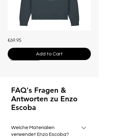
Unisex
Price
€69.95
Hoodie
"Che
Vuoi"
(Bio-
Add to Cart
Baumwolle)
Bestseller
Bestseller
Bestseller
Bestseller
Bestseller
Mystery Box
Bestseller
Neue Farben
Bestseller
Bestseller
Neue Farben
Bestseller
Neue Farben
FAQ's Fragen &
Antworten zu Enzo
Escoba
Welche Materialien
verwendet Enzo Escoba?