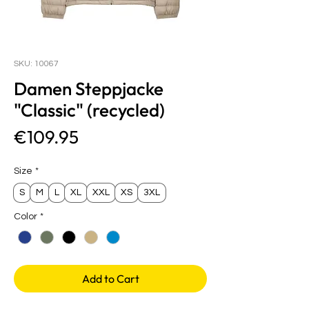
SKU: 10067
Damen Steppjacke
"Classic" (recycled)
Price
€109.95
Size
*
S
M
L
XL
XXL
XS
3XL
Color
*
Add to Cart