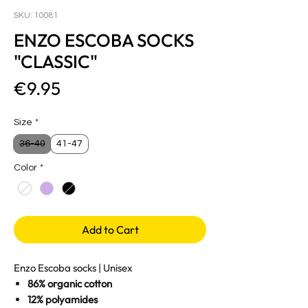
SKU: 10081
ENZO ESCOBA SOCKS
"CLASSIC"
Price
€9.95
Size
*
36-40
41-47
Color
*
Add to Cart
Enzo Escoba socks | Unisex
86% organic cotton
12% polyamides