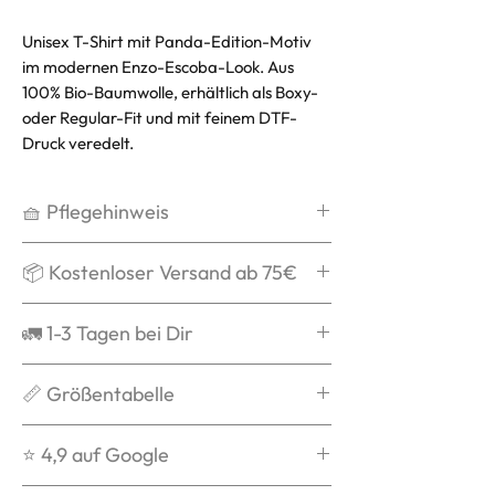
Unisex T-Shirt mit Panda-Edition-Motiv
im modernen Enzo-Escoba-Look. Aus
100% Bio-Baumwolle, erhältlich als Boxy-
oder Regular-Fit und mit feinem DTF-
Druck veredelt.
🧺 Pflegehinweis
Waschen bei max. 30°C,
📦 Kostenloser Versand ab 75€
schonend
Kein Weichspüler
Ab 75€ verschicken wir Dein Paket
🚛 1-3 Tagen bei Dir
Kein Trockner
mit DPD kostenlos und schenken
Auf links waschen
Dir die Versandkosten.
Grds. ist die Bestellung nach
📏 Größentabelle
Nicht über das Logo bügeln
Ab 90€ ist der Versand mit DHL
Versandbestätigung in 1-3 Tagen
kostenlos und schenken Dir die
bei Dir.
Du weißt nicht welche Größe zu
⭐️ 4,9 auf Google
Versandkosten.
Dir passt? Dann checke unsere