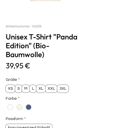
Artikelnummer: 10259
Unisex T-Shirt "Panda
Edition" (Bio-
Baumwolle)
Preis
39,95 €
Größe
*
XS
S
M
L
XL
XXL
3XL
Farbe
*
Passform
*
boxy/oversized Schnitt