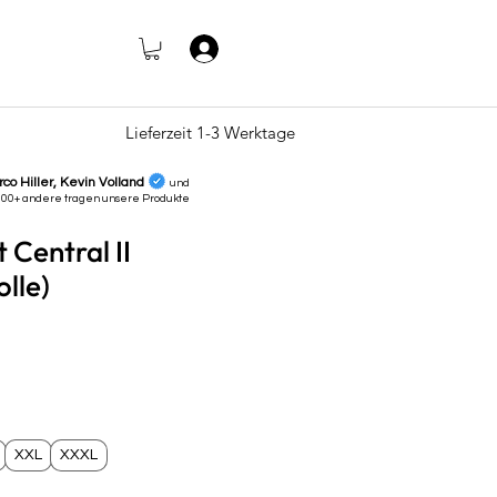
Anmelden
Lieferzeit 1-3 Werktage
rco Hiller, Kevin Volland
und
000+ andere tragen unsere
Produkte
 Central II
lle)
s
XXL
XXXL