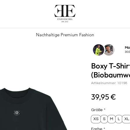
Nachhaltige Premium Fashion
Ma
30.
Boxy T-Shirt
(Biobaumwo
Artikelnummer: 10198
Prei
39,95 €
Größe
*
XS
S
M
L
XL
Farbe
*