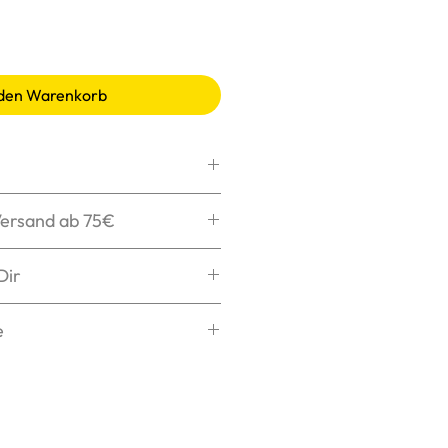
 den Warenkorb
max. 30°C, schonend
Versand ab 75€
ler
ken wir Dein Paket
Dir
chen
henken Dir die
s Logo bügeln
tellung nach
e
ng in 1-3 Tagen bei Dir.
elche Größe zu Dir passt?
sere
Größentabelle
für
ichts ist schlimmer, als eine