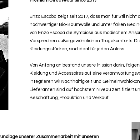
Premium Streetwear since 2017
Enzo Escoba zeigt seit 2017, dass man für Stil nicht
hochwertiger Bio-Baumwolle und unter fairen Bedingu
von Enzo Escoba die Symbiose aus modischem Ansp
Versprechen außergewöhnlichen Tragekomforts. D
Kleidungsstücken, sind ideal für jeden Anlass.
Von Anfang an bestand unsere Mission darin, folge
Kleidung und Accessoires auf eine verantwortungsvo
integrieren wir Nachhaltigkeit und Geimeinwohlöko
Lieferanten sind auf höchstem Niveau zertifiziert u
Beschaffung, Produktion und Verkauf.
 Grundlage unserer Zusammenarbeit mit unseren