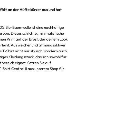
"Hin-und-Her" V
 fällt an der Hüfte kürzer aus und hat
00% Bio-Baumwolle ist eine nachhaltige
obe. Dieses schlichte, minimalistische
inen Print auf der Brust, der deinem Look
rleiht. Aus weicher und atmungsaktiver
s T-Shirt nicht nur stylisch, sondern auch
itiges Kleidungsstück, das sich sowohl für
itbereich eignet. Setzen Sie auf
Shirt Central II aus unserem Shop für