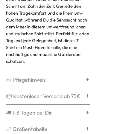
Schnitt am Zahn der Zeit. Genieße den
hohen Tragekomfort und die Premium-
Qualität, während Du die Sehnsucht nach
dem Meer in diesem umweltfreundlichen
und stylischen Shirt stillst. Perfekt für jeden
Tag und jede Gelegenheit, ist dieses T-
Shirt ein Must-Have für alle, die eine
nachhaltige und modische Garderobe
schätzen.
🧺 Pflegehinweis
Waschen bei max. 30°C,
📦 Kostenloser Versand ab 75€
schonend
Kein Weichspüler
Ab 75€ verschicken wir Dein Paket
🚛 1-3 Tagen bei Dir
Kein Trockner
kostenlos und schenken Dir die
Auf links waschen
Versandkosten.
Grds. ist die Bestellung nach
📏 Größentabelle
Nicht über das Logo bügeln
Versandbestätigung in 1-3 Tagen