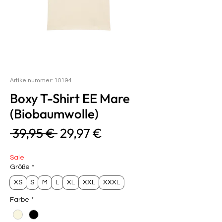
Artikelnummer: 10194
Boxy T-Shirt EE Mare
(Biobaumwolle)
Standardpreis
Sale-
 39,95 € 
29,97 €
Preis
Sale
Größe
*
XS
S
M
L
XL
XXL
XXXL
Farbe
*