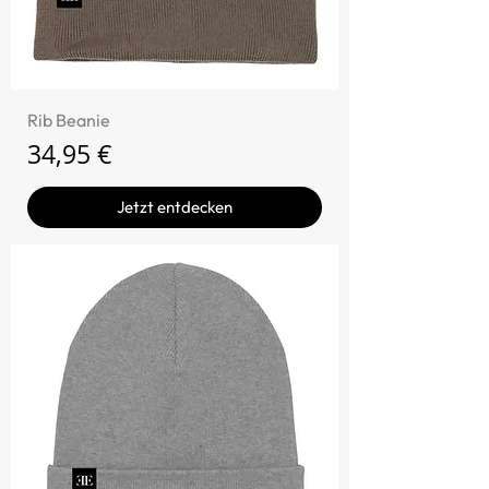
Rib Beanie
Preis
34,95 €
Jetzt entdecken