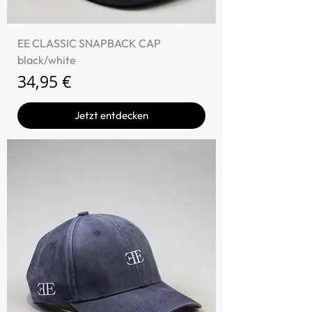
EE CLASSIC SNAPBACK CAP
black/white
Preis
34,95 €
Jetzt entdecken