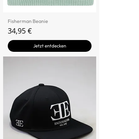
Fisherman Beanie
Preis
34,95 €
Jetzt entdecken