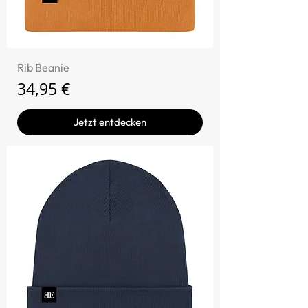
Rib Beanie
Preis
34,95 €
Jetzt entdecken