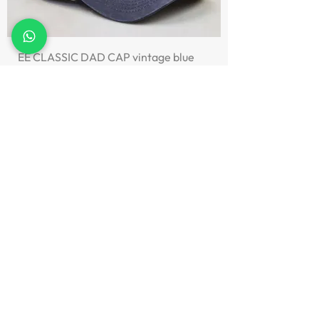
EE CLASSIC DAD CAP vintage blue
Preis
34,95 €
Jetzt entdecken