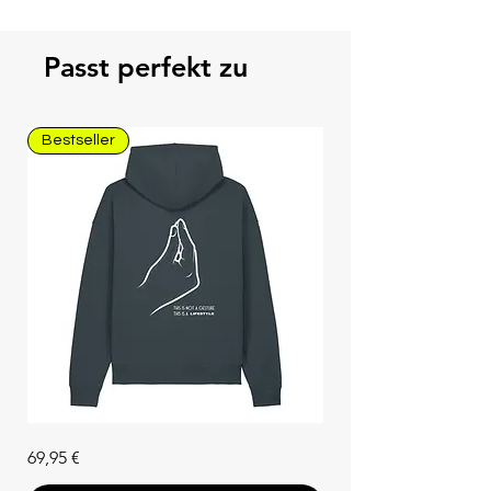
Passt perfekt zu
Bestseller
Unisex
Preis
69,95 €
Hoodie
"Che
Vuoi"