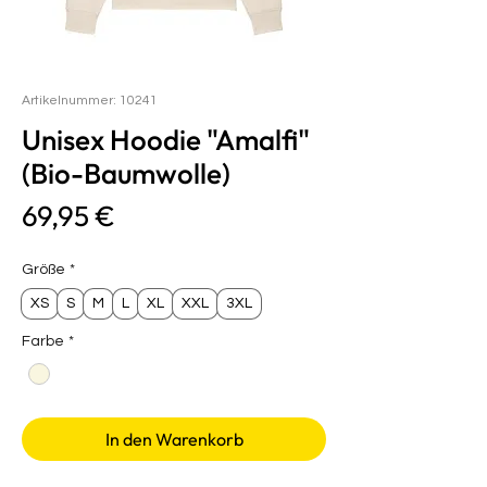
Artikelnummer: 10241
Unisex Hoodie "Amalfi"
(Bio-Baumwolle)
Preis
69,95 €
Größe
*
XS
S
M
L
XL
XXL
3XL
Farbe
*
In den Warenkorb