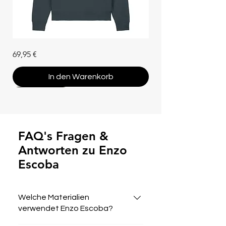
Unisex
Preis
69,95 €
Hoodie
"Che
Vuoi"
(Bio-
In den Warenkorb
Baumwolle)
Bestseller
Bestseller
Bestseller
Bestseller
Bestseller
Mystery Box
Bestseller
Neue Farben
Bestseller
Bestseller
Neue Farben
Bestseller
Neue Farben
FAQ's Fragen &
Antworten zu Enzo
Escoba
Welche Materialien
verwendet Enzo Escoba?