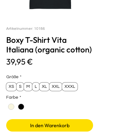
Artikelnummer: 10186
Boxy T-Shirt Vita
Italiana (organic cotton)
Preis
39,95 €
Größe
*
XS
S
M
L
XL
XXL
XXXL
Farbe
*
In den Warenkorb