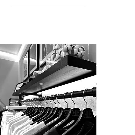
Ja, unsere Produkte sind für maximalen
Komfort designt. Zum Beispiel bietet der
Hoodie „Espresso Martini“ einen
besonders weichen Griff und extra
Bequemlichkeit.