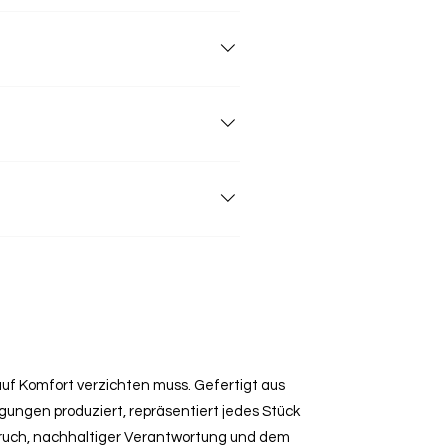
piel: schonende Wäsche bei maximal 30
sonders weichen Griff und extra
 auf Komfort verzichten muss. Gefertigt aus
ngen produziert, repräsentiert jedes Stück
ruch, nachhaltiger Verantwortung und dem