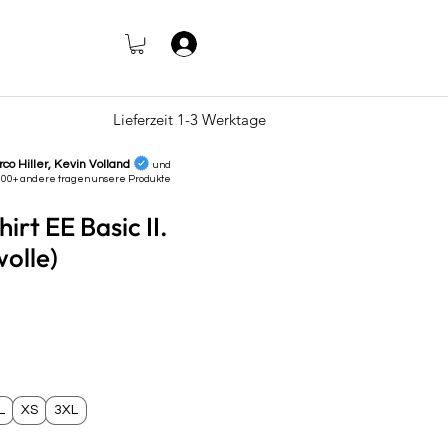
Anmelden
Lieferzeit 1-3 Werktage
rco Hiller, Kevin Volland
und
000+ andere tragen unsere
Produkte
irt EE Basic II.
olle)
s
L
XS
3XL