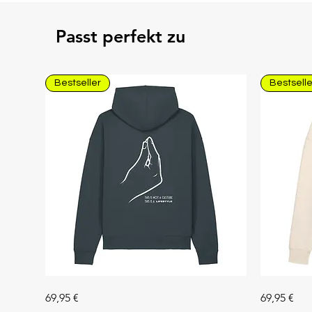
Passt perfekt zu
Bestseller
Bestselle
Unisex
Unisex
Preis
Preis
69,95 €
69,95 €
Hoodie
Hoodie
"Che
"Espresso