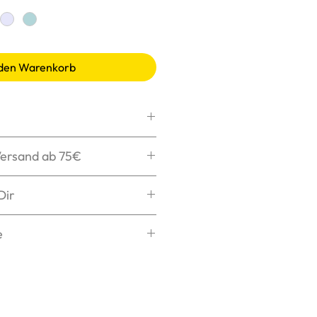
 den Warenkorb
max. 30°C, schonend
Versand ab 75€
ler
ken wir Dein Paket
Dir
chen
henken Dir die
s Logo bügeln
tellung nach
e
ng in 1-3 Tagen bei Dir.
elche Größe zu Dir passt?
sere
Größentabelle
für
ichts ist schlimmer, als eine