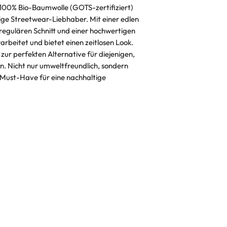
Größe, die nicht
s 100% Bio-Baumwolle (GOTS-zertifiziert)
folgende "Hin-u
tige Streetwear-Liebhaber. Mit einer edlen
 regulären Schnitt und einer hochwertigen
erarbeitet und bietet einen zeitlosen Look.
ur perfekten Alternative für diejenigen,
n. Nicht nur umweltfreundlich, sondern
ein Must-Have für eine nachhaltige