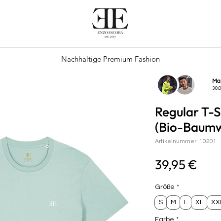
Nachhaltige Premium Fashion
Ma
30.
Regular T-Sh
(Bio-Baumw
Artikelnummer: 10201
Prei
39,95 €
Größe
*
S
M
L
XL
XX
Farbe
*