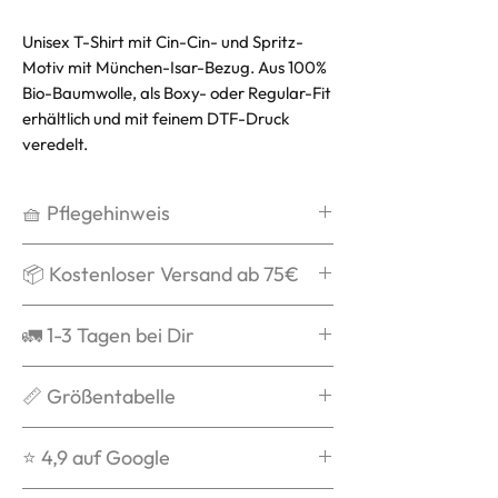
Unisex T-Shirt mit Cin-Cin- und Spritz-
Motiv mit München-Isar-Bezug. Aus 100%
Bio-Baumwolle, als Boxy- oder Regular-Fit
erhältlich und mit feinem DTF-Druck
veredelt.
🧺 Pflegehinweis
Waschen bei max. 30°C,
📦 Kostenloser Versand ab 75€
schonend
Kein Weichspüler
Ab 75€ verschicken wir Dein Paket
🚛 1-3 Tagen bei Dir
Kein Trockner
mit DPD kostenlos und schenken
Auf links waschen
Dir die Versandkosten.
Grds. ist die Bestellung nach
📏 Größentabelle
Nicht über das Logo bügeln
Ab 90€ ist der Versand mit DHL
Versandbestätigung in 1-3 Tagen
kostenlos und schenken Dir die
bei Dir.
Du weißt nicht welche Größe zu
⭐️ 4,9 auf Google
Versandkosten.
Dir passt? Dann checke unsere