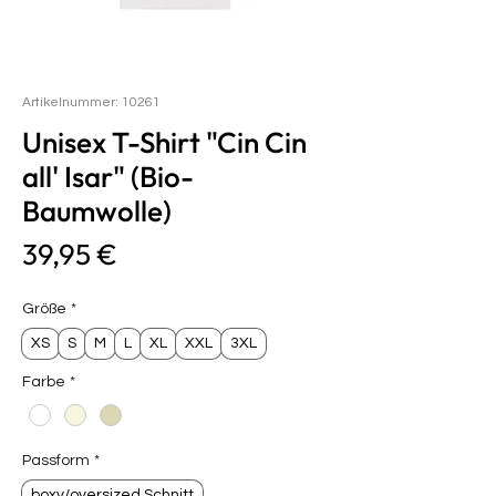
Artikelnummer: 10261
Unisex T-Shirt "Cin Cin
all' Isar" (Bio-
Baumwolle)
Preis
39,95 €
Größe
*
XS
S
M
L
XL
XXL
3XL
Farbe
*
Passform
*
boxy/oversized Schnitt