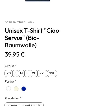
Artikelnummer: 10260
Unisex T-Shirt "Ciao
Servus" (Bio-
Baumwolle)
Preis
39,95 €
Größe
*
XS
S
M
L
XL
XXL
3XL
Farbe
*
Passform
*
boxy/oversized Schnitt