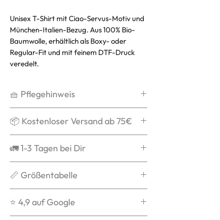
Unisex T-Shirt mit Ciao-Servus-Motiv und
München-Italien-Bezug. Aus 100% Bio-
Baumwolle, erhältlich als Boxy- oder
Regular-Fit und mit feinem DTF-Druck
veredelt.
🧺 Pflegehinweis
Waschen bei max. 30°C,
📦 Kostenloser Versand ab 75€
schonend
Kein Weichspüler
Ab 75€ verschicken wir Dein Paket
🚛 1-3 Tagen bei Dir
Kein Trockner
mit DPD kostenlos und schenken
Auf links waschen
Dir die Versandkosten.
Grds. ist die Bestellung nach
📏 Größentabelle
Nicht über das Logo bügeln
Ab 90€ ist der Versand mit DHL
Versandbestätigung in 1-3 Tagen
kostenlos und schenken Dir die
bei Dir.
Du weißt nicht welche Größe zu
⭐️ 4,9 auf Google
Versandkosten.
Dir passt? Dann checke unsere