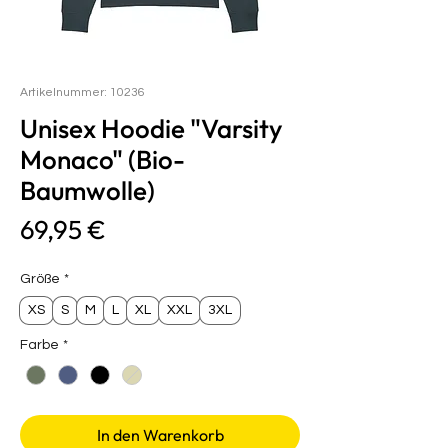
Artikelnummer: 10236
Unisex Hoodie "Varsity
Monaco" (Bio-
Baumwolle)
Preis
69,95 €
Größe
*
XS
S
M
L
XL
XXL
3XL
Farbe
*
In den Warenkorb