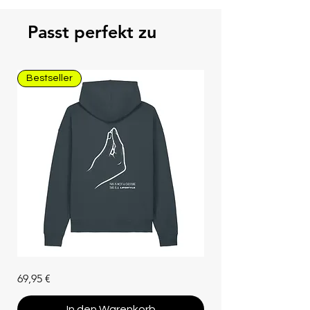
Passt perfekt zu
Bestseller
Unisex
Preis
69,95 €
Hoodie
"Che
Vuoi"
(Bio-
In den Warenkorb
Baumwolle)