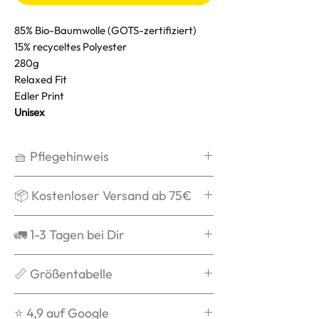
85% Bio-Baumwolle (GOTS-zertifiziert)
15% recyceltes Polyester
280g
Relaxed Fit
Edler Print
Unisex
🧺 Pflegehinweis
Waschen bei max. 30°C,
📦 Kostenloser Versand ab 75€
schonend
Kein Weichspüler
Ab 75€ verschicken wir Dein Paket
🚛 1-3 Tagen bei Dir
Kein Trockner
kostenlos und schenken Dir die
Auf links waschen
Versandkosten.
Grds. ist die Bestellung nach
📏 Größentabelle
Nicht über das Logo bügeln
Versandbestätigung in 1-3 Tagen
bei Dir.
Du weißt nicht welche Größe zu
⭐️ 4,9 auf Google