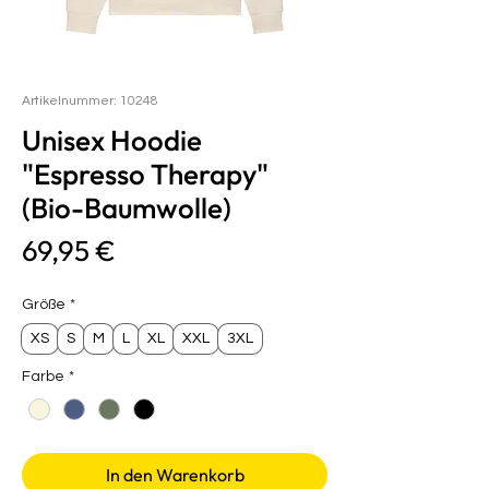
Artikelnummer: 10248
Unisex Hoodie
"Espresso Therapy"
(Bio-Baumwolle)
Preis
69,95 €
Größe
*
XS
S
M
L
XL
XXL
3XL
Farbe
*
In den Warenkorb