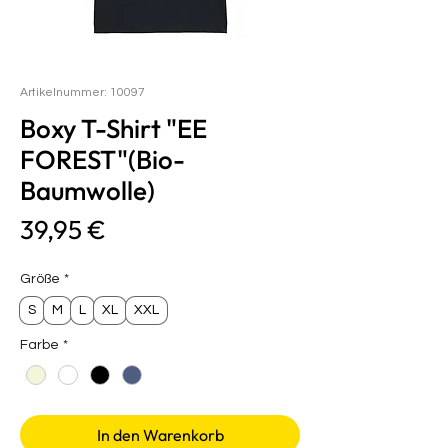
Artikelnummer: 10097
Boxy T-Shirt "EE
FOREST"(Bio-
Baumwolle)
Preis
39,95 €
Größe
*
S
M
L
XL
XXL
Farbe
*
In den Warenkorb