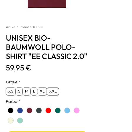
Artikelnummer: 10099
UNISEX BIO-
BAUMWOLL POLO-
SHIRT "EE CLASSIC 2.0"
Preis
59,95 €
Größe
*
XS
S
M
L
XL
XXL
Farbe
*