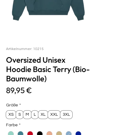
Artikelnummer: 10215
Oversized Unisex
Hoodie Basic Terry (Bio-
Baumwolle)
Preis
89,95 €
Größe
*
XS
S
M
L
XL
XXL
3XL
Farbe
*