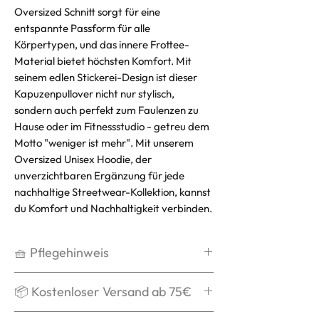
Oversized Schnitt sorgt für eine
entspannte Passform für alle
Körpertypen, und das innere Frottee-
Material bietet höchsten Komfort. Mit
seinem edlen Stickerei-Design ist dieser
Kapuzenpullover nicht nur stylisch,
sondern auch perfekt zum Faulenzen zu
Hause oder im Fitnessstudio - getreu dem
Motto "weniger ist mehr". Mit unserem
Oversized Unisex Hoodie, der
unverzichtbaren Ergänzung für jede
nachhaltige Streetwear-Kollektion, kannst
du Komfort und Nachhaltigkeit verbinden.
🧺 Pflegehinweis
Waschen bei max. 30°C,
📦 Kostenloser Versand ab 75€
schonend