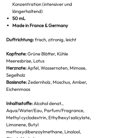
Konzentration (intensiver und
längerhaltend)
50 mL
Made in France & Germany
Duftrichtung:
frisch, zitronig, leicht
Kopfnote:
Grüne Blätter, Kühle
Meeresbrise, Lotus
Herznote:
Apfel, Wassernoten, Mimose,
Segelholz
Basisnote:
Zedernholz, Moschus, Amber,
Eichenmoos
Inhaltsstoffe:
Alcohol denat.,
Aqua/Water/Eau, Parfum/Fragrance,
Methyl cyclodextrin, Ethylhexyl salicylate,
Limonene, Butyl
methoxydibenzoylmethane, Linalool,