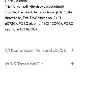
Citral, Alcohol,
Tris(Tetramethylhydroxypiperidinol)
citrate, Farnesol, Tetrasodium glutamate
diacetate, Ext. D&C violet no. 2 (CI
60730), FD&C blue no. 1 (CI 42090), FD&C
red no. 4 (CI 14700)
📦 Kostenloser Versand ab 75€
Ab 75€ verschicken wir Dein Paket
🚛 1-3 Tagen bei Dir
kostenlos und schenken Dir die
Versandkosten.
Grds. ist die Bestellung nach
Versandbestätigung in 1-3 Tagen
bei Dir.