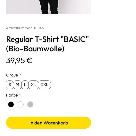
Artikelnummer: 10045
Regular T-Shirt "BASIC"
(Bio-Baumwolle)
Preis
39,95 €
Größe
*
S
M
L
XL
XXL
Farbe
*
In den Warenkorb