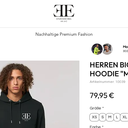
Nachhaltige Premium Fashion
Ma
30.
HERREN B
HOODIE "M
Artikelnummer: 10039
Prei
79,95 €
Größe
*
XS
S
M
L
XL
Farbe
*