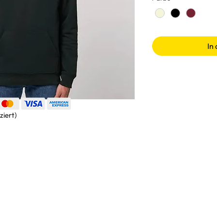
In
ziert)