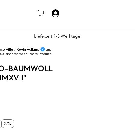
Anmelden
Lieferzeit 1-3 Werktage
rco Hiller, Kevin Volland
und
000+ andere tragen unsere
Produkte
IO-BAUMWOLL
MXVII"
s
XXL