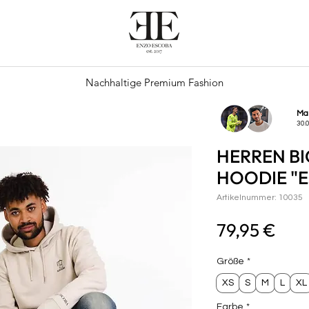
Nachhaltige Premium Fashion
Ma
30.
HERREN B
HOODIE "
Artikelnummer: 10035
Prei
79,95 €
Größe
*
XS
S
M
L
XL
Farbe
*