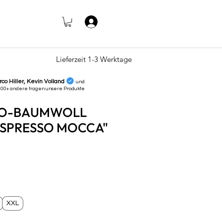
Anmelden
Lieferzeit 1-3 Werktage
rco Hiller, Kevin Volland
und
000+ andere tragen unsere
Produkte
IO-BAUMWOLL
ESPRESSO MOCCA"
s
XXL