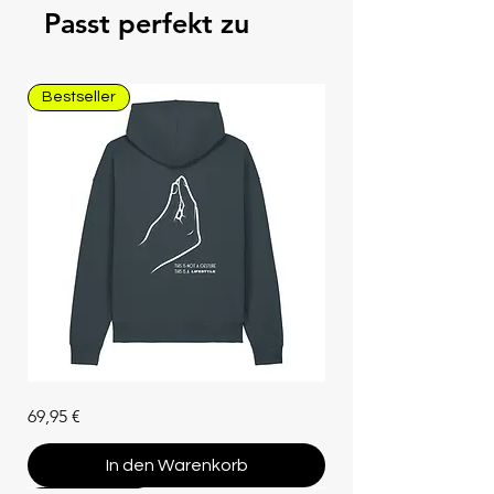
Passt perfekt zu
Bestseller
Unisex
Preis
69,95 €
Hoodie
"Che
Vuoi"
(Bio-
In den Warenkorb
Baumwolle)