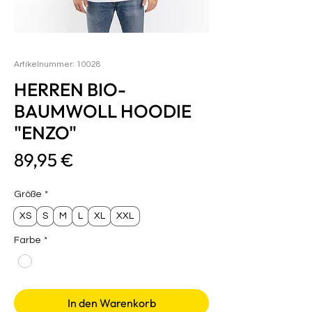
Artikelnummer: 10028
HERREN BIO-
BAUMWOLL HOODIE
"ENZO"
Preis
89,95 €
Größe
*
XS
S
M
L
XL
XXL
Farbe
*
In den Warenkorb