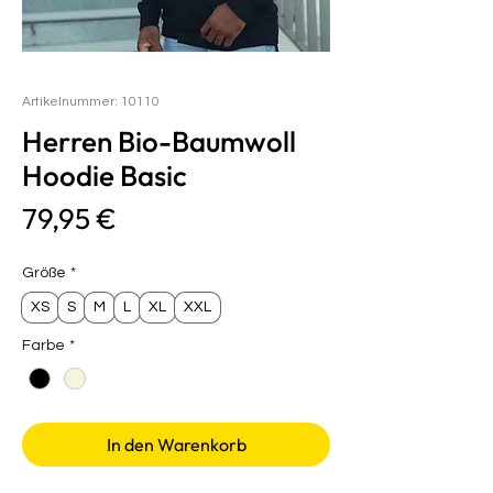
Artikelnummer: 10110
Herren Bio-Baumwoll
Hoodie Basic
Preis
79,95 €
Größe
*
XS
S
M
L
XL
XXL
Farbe
*
In den Warenkorb