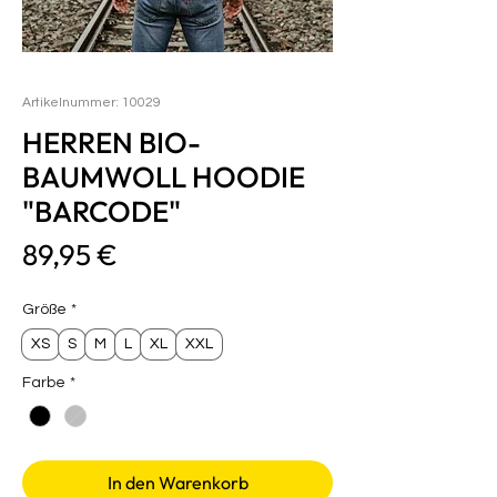
Artikelnummer: 10029
HERREN BIO-
BAUMWOLL HOODIE
"BARCODE"
Preis
89,95 €
Größe
*
XS
S
M
L
XL
XXL
Farbe
*
In den Warenkorb