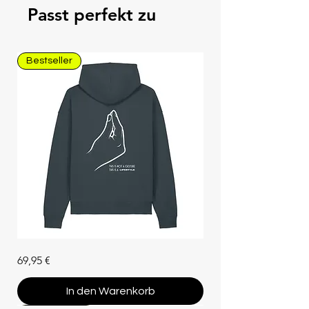
Passt perfekt zu
Bestseller
Unisex
Preis
69,95 €
Hoodie
"Che
Vuoi"
(Bio-
In den Warenkorb
Baumwolle)