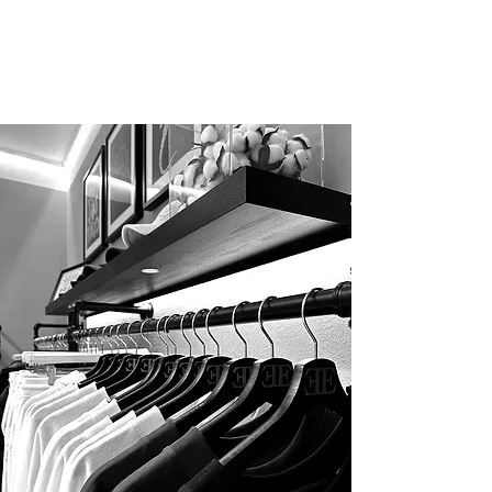
Ja, unsere Produkte sind für maximalen
Komfort designt. Zum Beispiel bietet der
Hoodie „Espresso Martini“ einen
besonders weichen Griff und extra
Bequemlichkeit.