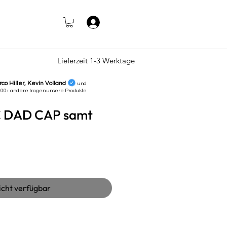
Anmelden
Lieferzeit 1-3 Werktage
rco Hiller, Kevin Volland
und
000+ andere tragen unsere
Produkte
C DAD CAP samt
s
icht verfügbar