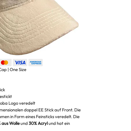
Cap | One Size
ick
stickt
coba Logo veredelt
ensionalen doppel EE Stick auf Front. Die
men in Form eines Feinsticks veredelt. Die
 aus Wolle
und
30% Acryl
und hat ein