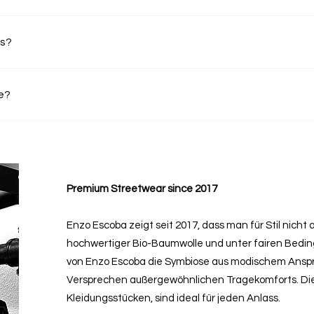
andbestätigung grundsätzlich in 1–3 Tagen bei dir.
os?
r Versand innerhalb Deutschlands kostenlos.
e?
omfort designt. Zum Beispiel bietet der Hoodie „Espresso Martini“ einen be
Premium Streetwear since 2017
Enzo Escoba zeigt seit 2017, dass man für Stil nicht
hochwertiger Bio-Baumwolle und unter fairen Bedingu
von Enzo Escoba die Symbiose aus modischem Ansp
Versprechen außergewöhnlichen Tragekomforts. D
Kleidungsstücken, sind ideal für jeden Anlass.