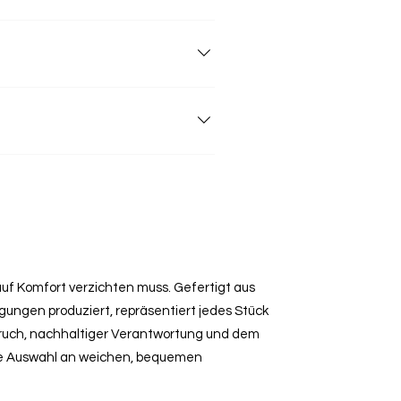
sonders weichen Griff und extra
 auf Komfort verzichten muss. Gefertigt aus
ngen produziert, repräsentiert jedes Stück
ruch, nachhaltiger Verantwortung und dem
ie Auswahl an weichen, bequemen