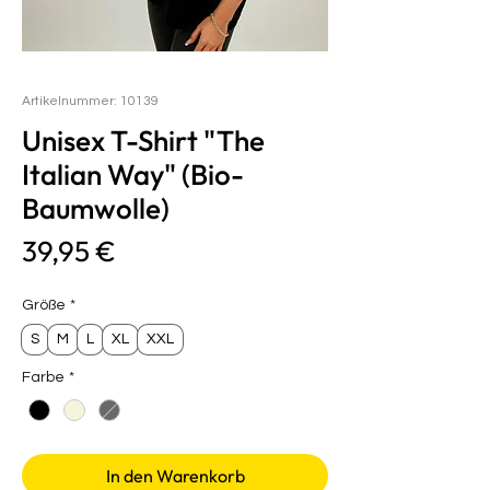
Artikelnummer: 10139
Unisex T-Shirt "The
Italian Way" (Bio-
Baumwolle)
Preis
39,95 €
Größe
*
S
M
L
XL
XXL
Farbe
*
In den Warenkorb