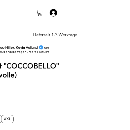
Anmelden
Lieferzeit 1-3 Werktage
rco Hiller, Kevin Volland
und
000+ andere tragen unsere
Produkte
irt "COCCOBELLO"
olle)
s
XXL