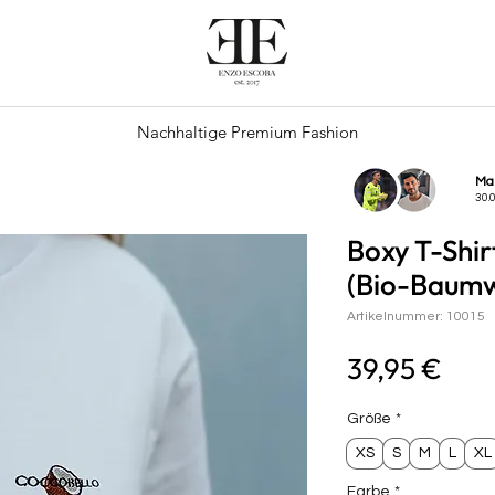
Nachhaltige Premium Fashion
Ma
30.
Boxy T-Sh
(Bio-Baumw
Artikelnummer: 10015
Prei
39,95 €
Größe
*
XS
S
M
L
XL
Farbe
*