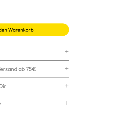
 den Warenkorb
max. 30°C, schonend
Versand ab 75€
ler
ken wir Dein Paket
Dir
chen
henken Dir die
s Logo bügeln
tellung nach
e
ng in 1-3 Tagen bei Dir.
elche Größe zu Dir passt?
sere
Größentabelle
für
ichts ist schlimmer, als eine