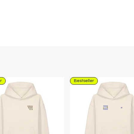
"Hin-und-Her" V
r
Bestseller