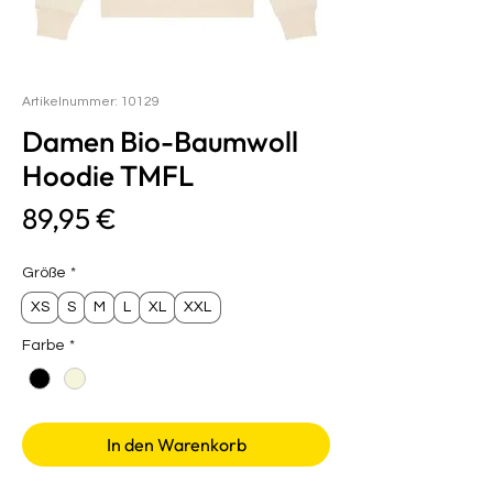
Artikelnummer: 10129
Damen Bio-Baumwoll
Hoodie TMFL
Preis
89,95 €
Größe
*
XS
S
M
L
XL
XXL
Farbe
*
In den Warenkorb