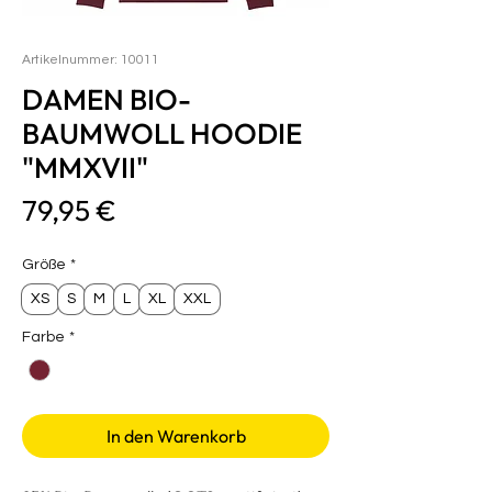
Artikelnummer: 10011
DAMEN BIO-
BAUMWOLL HOODIE
"MMXVII"
Preis
79,95 €
Größe
*
XS
S
M
L
XL
XXL
Farbe
*
In den Warenkorb